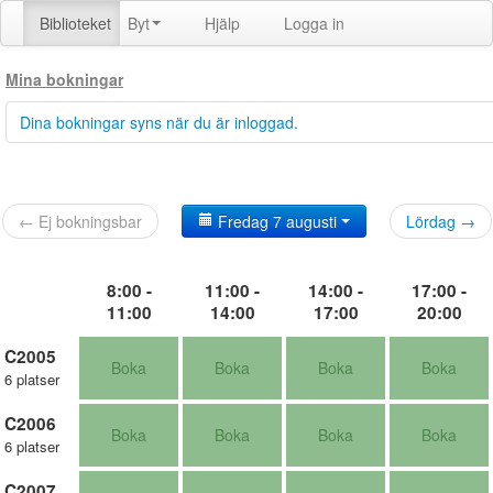
Biblioteket
Byt
Hjälp
Logga in
Mina bokningar
Dina bokningar syns när du är inloggad.
← Ej bokningsbar
Fredag 7 augusti
Lördag →
8:00 -
11:00 -
14:00 -
17:00 -
11:00
14:00
17:00
20:00
C2005
Boka
Boka
Boka
Boka
6 platser
C2006
Boka
Boka
Boka
Boka
6 platser
C2007